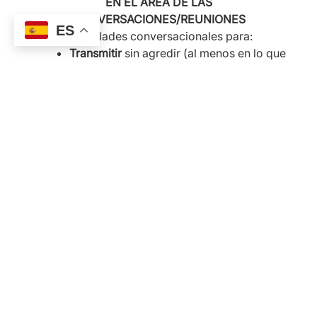
EN EL ÁREA DE LAS
CONVERSACIONES/REUNIONES
ES
Habilidades conversacionales para:
Transmitir
sin agredir (al menos en lo que
depende de nosotros)
Distinguir
lo esencial del detalle
Manejar
diferentes perspectivas
Entrenar
el comportamiento asertivo
Talleres