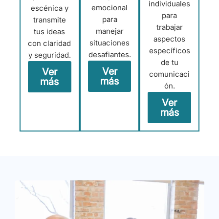
individuales
emocional
escénica y
para
para
transmite
trabajar
manejar
tus ideas
aspectos
situaciones
con claridad
específicos
desafiantes.
y seguridad.
de tu
Ver
Ver
comunicaci
más
más
ón.
Ver
más